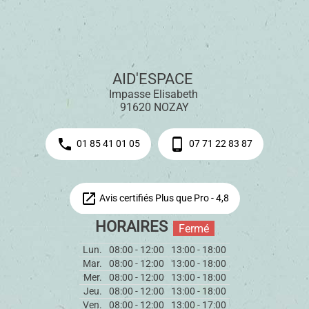
AID'ESPACE 
Impasse Elisabeth 
91620 
NOZAY
phone
phone_android
01 85 41 01 05
07 71 22 83 87
open_in_new
Avis certifiés Plus que Pro - 4,8
HORAIRES
Fermé
Lun.
08:00 - 12:00
13:00 - 18:00
Mar.
08:00 - 12:00
13:00 - 18:00
Mer.
08:00 - 12:00
13:00 - 18:00
Jeu.
08:00 - 12:00
13:00 - 18:00
Ven.
08:00 - 12:00
13:00 - 17:00