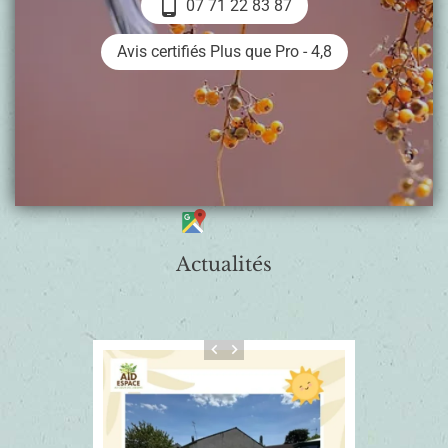
phone_android
07 71 22 83 87
Avis certifiés Plus que Pro - 4,8
Actualités
keyboard_arrow_left
keyboard_arrow_right