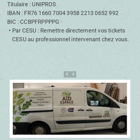
Titulaire : UNIPROS
IBAN : FR76 1660 7004 3958 2213 0652 992
BIC : CCBPFRPPPPG
Par CESU : Remettre directement vos tickets
CESU au professionnel intervenant chez vous.
keyboard_arrow_left
keyboard_arrow_right